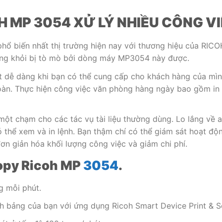
H MP 3054
XỬ LÝ NHIỀU CÔNG V
 biến nhất thị trường hiện nay với thương hiệu của RICO
hông khỏi bị tò mò bởi dòng máy MP3054 này được.
ật dễ dàng khi bạn có thể cung cấp cho khách hàng của mìn
àn. Thực hiện công việc văn phòng hàng ngày bao gồm in 
n một chạm cho các tác vụ tài liệu thường dùng. Lo lắng về 
thể xem và in lệnh. Bạn thậm chí có thể giám sát hoạt độn
đơn giản hóa khối lượng công việc và giảm chi phí.
copy Ricoh MP
3054
.
g mỗi phút.
nh bảng của bạn với ứng dụng Ricoh Smart Device Print & 