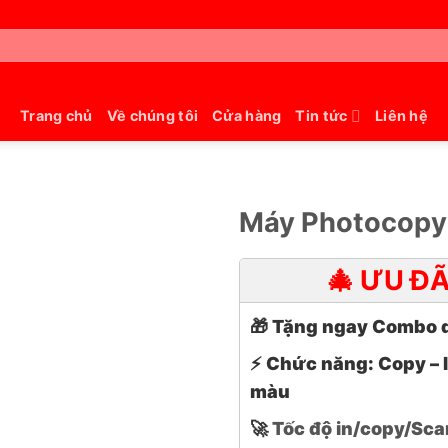
Trang chủ
Về chúng tôi
Cửa hàng
Tin tức
Liên hệ
Máy Photocopy
🎄 ƯU Đ
🎁
Tặng ngay Combo q
⚡
Chức năng: Copy – 
màu
🚀
Tốc độ in/copy/Sca