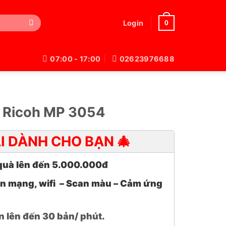
0
Login
07:00 - 17:00
02623976688
 Ricoh MP 3054
ÃI DÀNH CHO BẠN 🎄
uà lên đến 5.000.000đ
In mạng, wifi – Scan màu – Cảm ứng
n lên đến 30 bản/ phút.