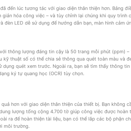
đã đến lúc tương tác với giao diện thân thiện hơn. Bảng đi
 giản hóa công việc – và tùy chỉnh lại chúng khi quy trình 
 và đèn LED dễ sử dụng để hướng dẫn bạn, màn hình cảm ứn
với thông lượng đáng tin cậy là 50 trang mỗi phút (ppm) – 
u kỹ thuật số có thể chia sẻ thông qua quét toàn màu và đ
sử dụng quét xem trước. Ngoài ra, bạn sẽ tìm thấy thông ti
dạng ký tự quang học (OCR) tùy chọn.
quả hơn với giao diện thân thiện của thiết bị. Bạn không c
 dung lượng tổng cộng 4.700 tờ giúp công việc được hoàn t
oài ra để hoàn thiện tài liệu, bạn có thể lắp các bộ phận 
i môi trường.