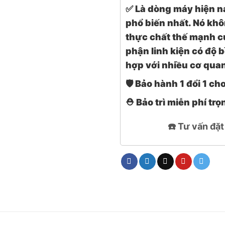
✅
Là dòng máy hiện n
phổ biến nhất. Nó khô
thực chất thế mạnh củ
phận linh kiện có độ b
hợp với nhiều cơ quan
🛡️ Bảo hành 1 đổi 1 c
⛑️ Bảo trì miễn phí trọ
☎️ Tư vấn đặ