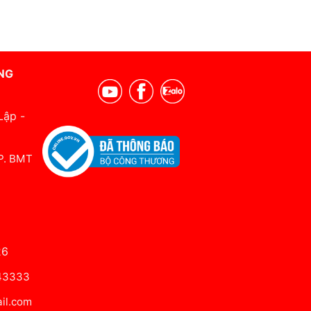
NG
Lập -
 P. BMT
26
643333
il.com