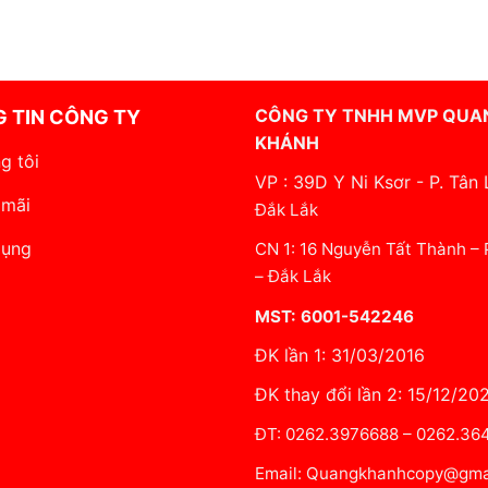
CÔNG TY TNHH MVP QUA
 TIN CÔNG TY
KHÁNH
g tôi
VP : 39D Y Ni Ksơr - P. Tân 
 mãi
Đắk Lắk
dụng
CN 1: 16 Nguyễn Tất Thành –
– Đắk Lắk
MST: 6001-542246
ĐK lần 1: 31/03/2016
ĐK thay đổi lần 2: 15/12/20
ĐT: 0262.3976688 – 0262.3
Email: Quangkhanhcopy@gma