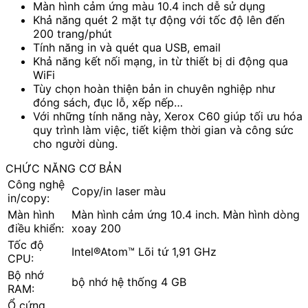
Màn hình cảm ứng màu 10.4 inch dễ sử dụng
Khả năng quét 2 mặt tự động với tốc độ lên đến
200 trang/phút
Tính năng in và quét qua USB, email
Khả năng kết nối mạng, in từ thiết bị di động qua
WiFi
Tùy chọn hoàn thiện bản in chuyên nghiệp như
đóng sách, đục lỗ, xếp nếp…
Với những tính năng này, Xerox C60 giúp tối ưu hóa
quy trình làm việc, tiết kiệm thời gian và công sức
cho người dùng.
CHỨC NĂNG CƠ BẢN
Công nghệ
Copy/in laser màu
in/copy:
Màn hình
Màn hình cảm ứng 10.4 inch. Màn hình dòng
điều khiển:
xoay 200
Tốc độ
Intel®Atom™ Lõi tứ 1,91 GHz
CPU:
Bộ nhớ
bộ nhớ hệ thống 4 GB
RAM:
Ổ cứng