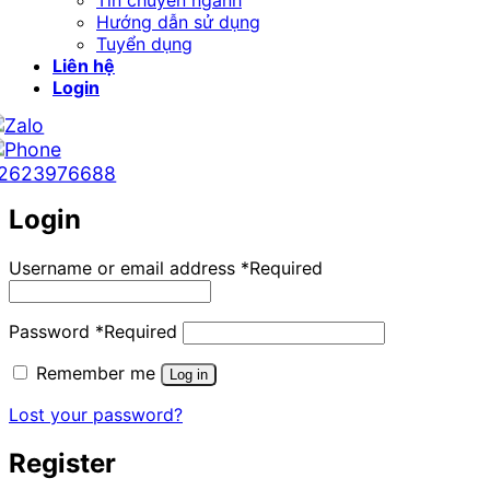
Hướng dẫn sử dụng
Tuyển dụng
Liên hệ
Login
2623976688
Login
Username or email address
*
Required
Password
*
Required
Remember me
Log in
Lost your password?
Register