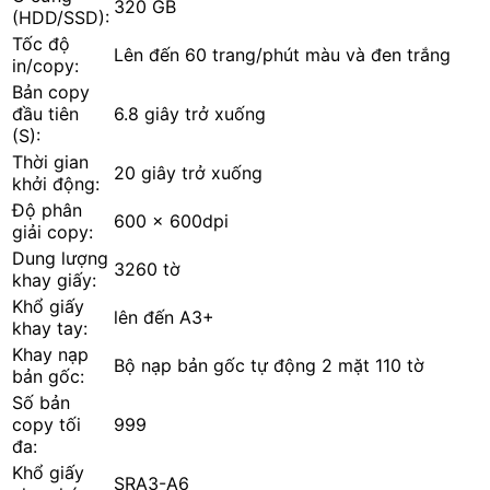
320 GB
(HDD/SSD):
Tốc độ
Lên đến 60 trang/phút màu và đen trắng
in/copy:
Bản copy
đầu tiên
6.8 giây trở xuống
(S):
Thời gian
20 giây trở xuống
khởi động:
Độ phân
600 x 600dpi
giải copy:
Dung lượng
3260 tờ
khay giấy:
Khổ giấy
lên đến A3+
khay tay:
Khay nạp
Bộ nạp bản gốc tự động 2 mặt 110 tờ
bản gốc:
Số bản
copy tối
999
đa:
Khổ giấy
SRA3-A6