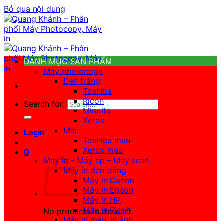
Bỏ qua nội dung
DANH MỤC SẢN PHẨM
Máy photocopy
Đen trắng
Toshiba
Ricoh
Search for:
Minolta
Xerox
Màu
Login
Toshiba màu
Xerox màu
0
Máy in – Máy ép – Máy scan
Máy in đen trắng
Máy in Canon
Máy in Epson
Máy in HP
Máy in Ricoh
No products in the cart.
Máy in màu, in ảnh