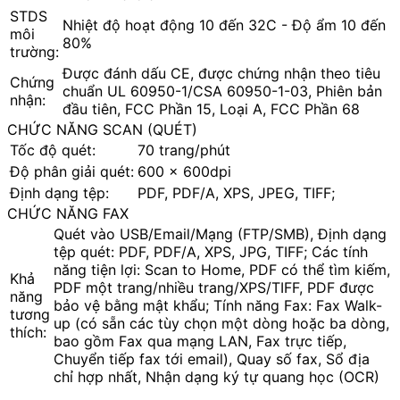
STDS
Nhiệt độ hoạt động 10 đến 32C - Độ ẩm 10 đến
môi
80%
trường:
Được đánh dấu CE, được chứng nhận theo tiêu
Chứng
chuẩn UL 60950-1/CSA 60950-1-03, Phiên bản
nhận:
đầu tiên, FCC Phần 15, Loại A, FCC Phần 68
CHỨC NĂNG SCAN (QUÉT)
Tốc độ quét:
70 trang/phút
Độ phân giải quét:
600 x 600dpi
Định dạng tệp:
PDF, PDF/A, XPS, JPEG, TIFF;
CHỨC NĂNG FAX
Quét vào USB/Email/Mạng (FTP/SMB), Định dạng
tệp quét: PDF, PDF/A, XPS, JPG, TIFF; Các tính
năng tiện lợi: Scan to Home, PDF có thể tìm kiếm,
Khả
PDF một trang/nhiều trang/XPS/TIFF, PDF được
năng
bảo vệ bằng mật khẩu; Tính năng Fax: Fax Walk-
tương
up (có sẵn các tùy chọn một dòng hoặc ba dòng,
thích:
bao gồm Fax qua mạng LAN, Fax trực tiếp,
Chuyển tiếp fax tới email), Quay số fax, Sổ địa
chỉ hợp nhất, Nhận dạng ký tự quang học (OCR)