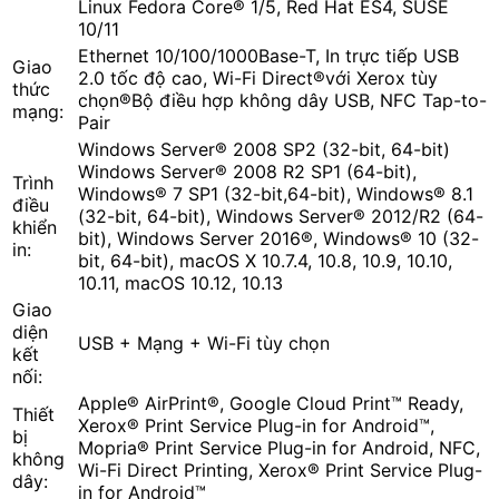
Linux Fedora Core® 1/5, Red Hat ES4, SUSE
10/11
Ethernet 10/100/1000Base-T, In trực tiếp USB
Giao
2.0 tốc độ cao, Wi-Fi Direct®với Xerox tùy
thức
chọn®Bộ điều hợp không dây USB, NFC Tap-to-
mạng:
Pair
Windows Server® 2008 SP2 (32-bit, 64-bit)
Windows Server® 2008 R2 SP1 (64-bit),
Trình
Windows® 7 SP1 (32-bit,64-bit), Windows® 8.1
điều
(32-bit, 64-bit), Windows Server® 2012/R2 (64-
khiển
bit), Windows Server 2016®, Windows® 10 (32-
in:
bit, 64-bit), macOS X 10.7.4, 10.8, 10.9, 10.10,
10.11, macOS 10.12, 10.13
Giao
diện
USB + Mạng + Wi-Fi tùy chọn
kết
nối:
Apple® AirPrint®, Google Cloud Print™ Ready,
Thiết
Xerox® Print Service Plug-in for Android™,
bị
Mopria® Print Service Plug-in for Android, NFC,
không
Wi-Fi Direct Printing, Xerox® Print Service Plug-
dây:
in for Android™