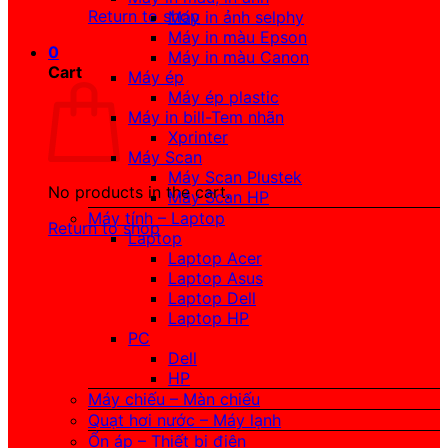
Return to shop
Máy in ảnh selphy
Máy in màu Epson
0
Máy in màu Canon
Cart
Máy ép
Máy ép plastic
Máy in bill-Tem nhãn
Xprinter
Máy Scan
Máy Scan Plustek
No products in the cart.
Máy Scan HP
Máy tính – Laptop
Return to shop
Laptop
Laptop Acer
Laptop Asus
Laptop Dell
Laptop HP
PC
Dell
HP
Máy chiếu – Màn chiếu
Quạt hơi nước – Máy lạnh
Ổn áp – Thiết bị điện