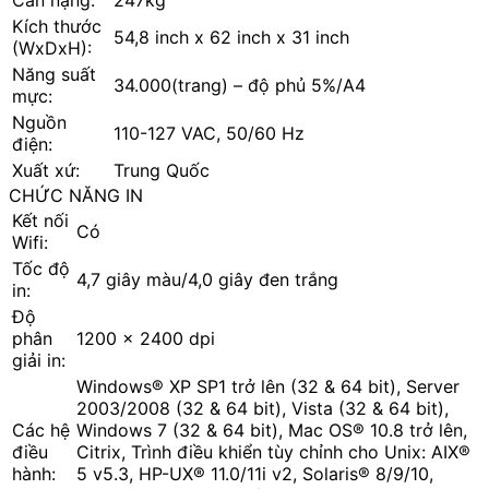
Kích thước
54,8 inch x 62 inch x 31 inch
(WxDxH):
Năng suất
34.000(trang) – độ phủ 5%/A4
mực:
Nguồn
110-127 VAC, 50/60 Hz
điện:
Xuất xứ:
Trung Quốc
CHỨC NĂNG IN
Kết nối
Có
Wifi:
Tốc độ
4,7 giây màu/4,0 giây đen trắng
in:
Độ
phân
1200 x 2400 dpi
giải in:
Windows® XP SP1 trở lên (32 & 64 bit), Server
2003/2008 (32 & 64 bit), Vista (32 & 64 bit),
Các hệ
Windows 7 (32 & 64 bit), Mac OS® 10.8 trở lên,
điều
Citrix, Trình điều khiển tùy chỉnh cho Unix: AIX®
hành:
5 v5.3, HP-UX® 11.0/11i v2, Solaris® 8/9/10,