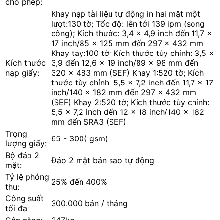
cho phép:
Khay nạp tài liệu tự động in hai mặt một
lượt:130 tờ; Tốc độ: lên tới 139 ipm (song
công); Kích thước: 3,4 x 4,9 inch đến 11,7 x
17 inch/85 x 125 mm đến 297 x 432 mm
Khay tay:100 tờ; Kích thước tùy chỉnh: 3,5 x
Kích thước
3,9 đến 12,6 x 19 inch/89 x 98 mm đến
nạp giấy:
320 x 483 mm (SEF) Khay 1:520 tờ; Kích
thước tùy chỉnh: 5,5 x 7,2 inch đến 11,7 x 17
inch/140 x 182 mm đến 297 x 432 mm
(SEF) Khay 2:520 tờ; Kích thước tùy chỉnh:
5,5 x 7,2 inch đến 12 x 18 inch/140 x 182
mm đến SRA3 (SEF)
Trọng
65 - 300( gsm)
lượng giấy:
Bộ đảo 2
Đảo 2 mặt bản sao tự động
mặt:
Tỷ lệ phóng
25% đến 400%
thu:
Công suất
300.000 bản / tháng
tối đa:
Cân nặng:
247kg