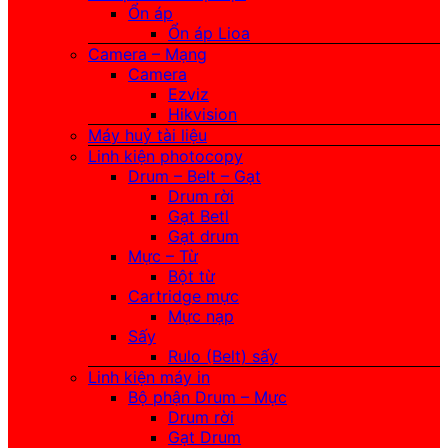
Ổn áp
Ổn áp Lioa
Camera – Mạng
Camera
Ezviz
Hikvision
Máy huỷ tài liệu
Linh kiện photocopy
Drum – Belt – Gạt
Drum rời
Gạt Betl
Gạt drum
Mực – Từ
Bột từ
Cartridge mực
Mực nạp
Sấy
Rulo (Belt) sấy
Linh kiện máy in
Bộ phận Drum – Mực
Drum rời
Gạt Drum