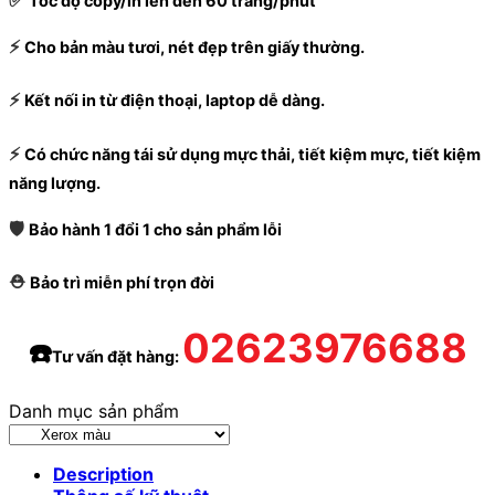
Tốc độ copy/in lên đến 60 trang/phút
⚡
Cho bản màu tươi, nét đẹp trên giấy thường.
⚡
Kết nối in từ điện thoại, laptop dễ dàng.
⚡
Có chức năng tái sử dụng mực thải, tiết kiệm mực, tiết kiệm
năng lượng.
🛡️
Bảo hành 1 đổi 1 cho sản phẩm lỗi
⛑️
Bảo trì miễn phí trọn đời
02623976688
☎️
Tư vấn đặt hàng:
Danh mục sản phẩm
Description