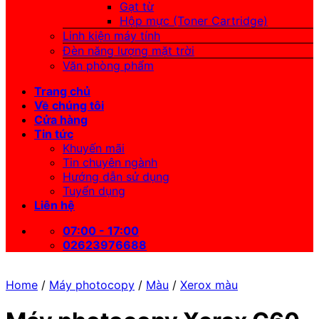
Gạt từ
Hộp mực (Toner Cartridge)
Linh kiện máy tính
Đèn năng lượng mặt trời
Văn phòng phẩm
Trang chủ
Về chúng tôi
Cửa hàng
Tin tức
Khuyến mãi
Tin chuyên ngành
Hướng dẫn sử dụng
Tuyển dụng
Liên hệ
07:00 - 17:00
02623976688
Home
/
Máy photocopy
/
Màu
/
Xerox màu