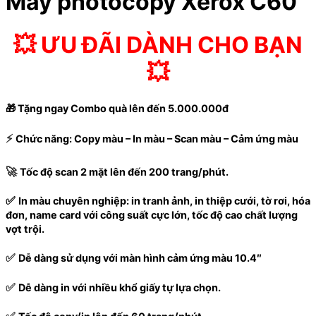
Máy photocopy Xerox C60
💥
ƯU ĐÃI DÀNH CHO BẠN
💥
🎁
Tặng ngay Combo quà lên đến 5.000.000đ
⚡
Chức năng: Copy màu – In màu – Scan màu – Cảm ứng màu
🚀
Tốc độ scan 2 mặt lên đến 200 trang/phút.
✅
In màu chuyên nghiệp: in tranh ảnh, in thiệp cưới, tờ rơi, hóa
đơn, name card với công suất cực lớn, tốc độ cao chất lượng
vợt trội.
✅
Dễ dàng sử dụng với màn hình cảm ứng màu 10.4″
✅
Dễ dàng in với nhiều khổ giấy tự lựa chọn.
✅