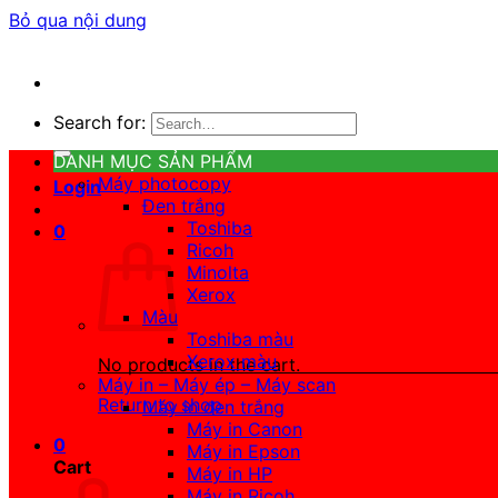
Bỏ qua nội dung
Search for:
DANH MỤC SẢN PHẨM
Máy photocopy
Login
Đen trắng
Toshiba
0
Ricoh
Minolta
Xerox
Màu
Toshiba màu
Xerox màu
No products in the cart.
Máy in – Máy ép – Máy scan
Return to shop
Máy in đen trắng
Máy in Canon
0
Máy in Epson
Cart
Máy in HP
Máy in Ricoh