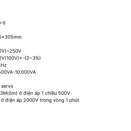
-II
5x305mm
0V)~250V
0V(100V)+-(2~3%)
2Hz
 500VA-10.000VA
 servo
 3M(ôm) ở điện áp 1 chiều 500V
 ở điện áp 2000V trong vòng 1 phút