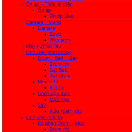
Ổn áp – Thiết bị điện
Ổn áp
Ổn áp Lioa
Camera – Mạng
Camera
Ezviz
Hikvision
Máy huỷ tài liệu
Linh kiện photocopy
Drum – Belt – Gạt
Drum rời
Gạt Betl
Gạt drum
Mực – Từ
Bột từ
Cartridge mực
Mực nạp
Sấy
Rulo (Belt) sấy
Linh kiện máy in
Bộ phận Drum – Mực
Drum rời