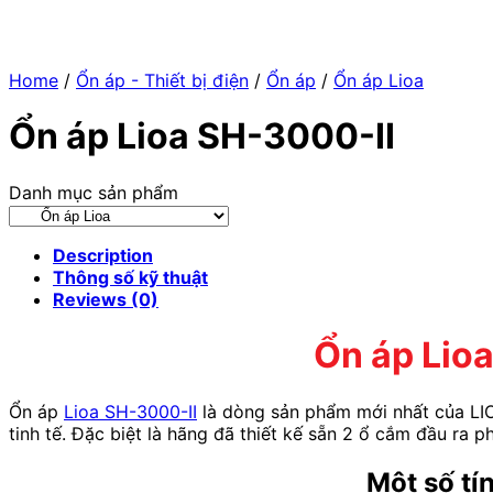
Home
/
Ổn áp - Thiết bị điện
/
Ổn áp
/
Ổn áp Lioa
Ổn áp Lioa SH-3000-II
Danh mục sản phẩm
Description
Thông số kỹ thuật
Reviews (0)
Ổn áp Lioa
Ổn áp
Lioa SH-3000-II
là dòng sản phẩm mới nhất của LIOA
tinh tế. Đặc biệt là hãng đã thiết kế sẵn 2 ổ cắm đầu ra p
Một số tí