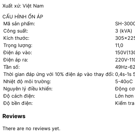
Xuất xứ: Việt Nam
CẤU HÌNH ỔN ÁP
Mã sản phẩm:
SH-3000
Công suất:
3 (kVA)
Kích thước:
305x22
Trọng lượng:
11,0
Điện áp vào:
150V(13
Điện áp ra:
220V-11
Tần số:
49Hz-6
Thời gian đáp ứng với 10% điện áp vào thay đổi:
0,4s-1s
Nhiệt độ môi trường:
5-40oC
Nguyên lý điều khiển:
Động cơ
Độ cách điện:
Lớn hơn
Độ bền điện:
Kiểm tra
Reviews
There are no reviews yet.