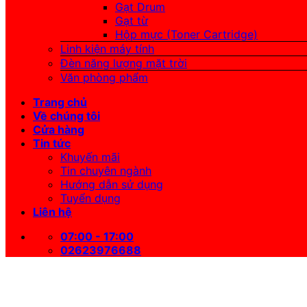
Gạt Drum
Gạt từ
Hộp mực (Toner Cartridge)
Linh kiện máy tính
Đèn năng lượng mặt trời
Văn phòng phẩm
Trang chủ
Về chúng tôi
Cửa hàng
Tin tức
Khuyến mãi
Tin chuyên ngành
Hướng dẫn sử dụng
Tuyển dụng
Liên hệ
07:00 - 17:00
02623976688