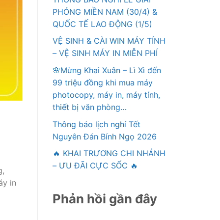
PHÓNG MIỀN NAM (30/4) &
QUỐC TẾ LAO ĐỘNG (1/5)
VỆ SINH & CÀI WIN MÁY TÍNH
– VỆ SINH MÁY IN MIỄN PHÍ
🌸Mừng Khai Xuân – Lì Xì đến
99 triệu đồng khi mua máy
photocopy, máy in, máy tính,
thiết bị văn phòng…
Thông báo lịch nghỉ Tết
Nguyên Đán Bính Ngọ 2026
🔥 KHAI TRƯƠNG CHI NHÁNH
– ƯU ĐÃI CỰC SỐC 🔥
g,
áy in
Phản hồi gần đây