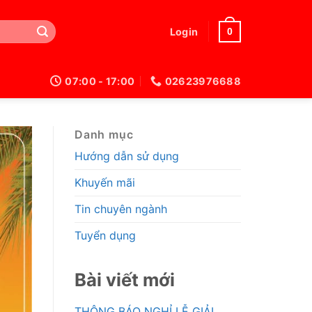
0
Login
07:00 - 17:00
02623976688
Danh mục
Hướng dẫn sử dụng
Khuyến mãi
Tin chuyên ngành
Tuyển dụng
Bài viết mới
THÔNG BÁO NGHỈ LỄ GIẢI