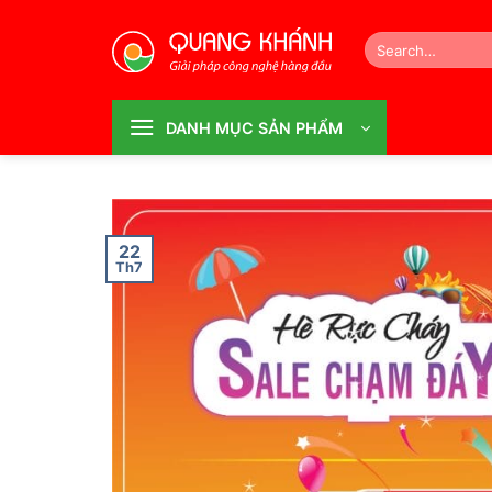
Bỏ
qua
Search
for:
nội
dung
DANH MỤC SẢN PHẨM
22
Th7