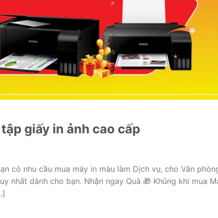
tập giấy in ảnh cao cấp
ạn có nhu cầu mua máy in màu làm Dịch vụ, cho Văn phòn
duy nhất dành cho bạn. Nhận ngay Quà 🎁 Khủng khi mua M
…]