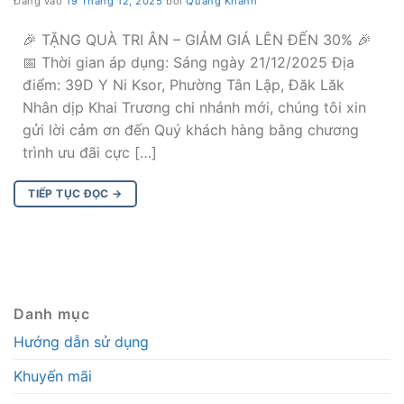
Đăng vào
19 Tháng 12, 2025
bởi
Quang Khánh
🎉 TẶNG QUÀ TRI ÂN – GIẢM GIÁ LÊN ĐẾN 30% 🎉
📅 Thời gian áp dụng: Sáng ngày 21/12/2025 Địa
điểm: 39D Y Ni Ksor, Phường Tân Lập, Đăk Lăk
Nhân dịp Khai Trương chi nhánh mới, chúng tôi xin
gửi lời cảm ơn đến Quý khách hàng bằng chương
trình ưu đãi cực […]
TIẾP TỤC ĐỌC
→
Danh mục
Hướng dẫn sử dụng
Khuyến mãi