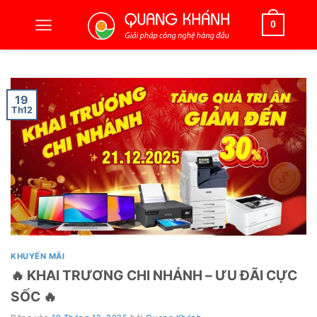
Bỏ
qua
0
nội
dung
19
Th12
KHUYẾN MÃI
🔥 KHAI TRƯƠNG CHI NHÁNH – ƯU ĐÃI CỰC
SỐC 🔥