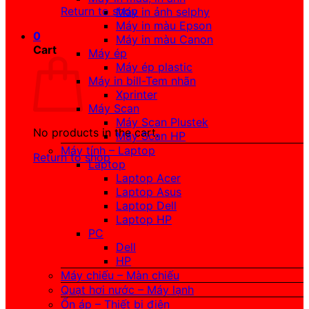
Return to shop
Máy in ảnh selphy
Máy in màu Epson
0
Máy in màu Canon
Cart
Máy ép
Máy ép plastic
Máy in bill-Tem nhãn
Xprinter
Máy Scan
Máy Scan Plustek
No products in the cart.
Máy Scan HP
Máy tính – Laptop
Return to shop
Laptop
Laptop Acer
Laptop Asus
Laptop Dell
Laptop HP
PC
Dell
HP
Máy chiếu – Màn chiếu
Quạt hơi nước – Máy lạnh
Ổn áp – Thiết bị điện