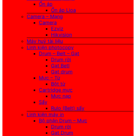
Ổn áp
Ổn áp Lioa
Camera – Mạng
Camera
Ezviz
Hikvision
Máy huỷ tài liệu
Linh kiện photocopy
Drum – Belt – Gạt
Drum rời
Gạt Betl
Gạt drum
Mực – Từ
Bột từ
Cartridge mực
Mực nạp
Sấy
Rulo (Belt) sấy
Linh kiện máy in
Bộ phận Drum – Mực
Drum rời
Gạt Drum