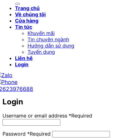
Trang chủ
Về chúng tôi
Cửa hàng
Tin tức
Khuyến mãi
Tin chuyên ngành
Hướng dẫn sử dụng
Tuyển dụng
Liên hệ
Login
2623976688
Login
Username or email address
*
Required
Password
*
Required