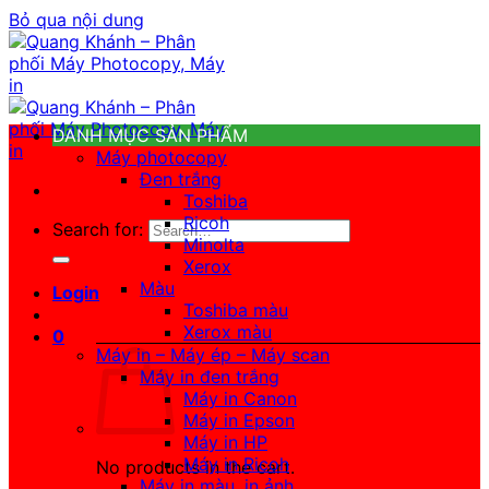
Bỏ qua nội dung
DANH MỤC SẢN PHẨM
Máy photocopy
Đen trắng
Toshiba
Ricoh
Search for:
Minolta
Xerox
Màu
Login
Toshiba màu
Xerox màu
0
Máy in – Máy ép – Máy scan
Máy in đen trắng
Máy in Canon
Máy in Epson
Máy in HP
Máy in Ricoh
No products in the cart.
Máy in màu, in ảnh