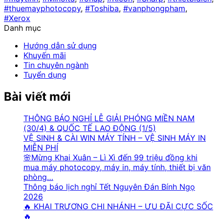
#thuemayphotocopy
,
#Toshiba
,
#vanphongpham
,
#Xerox
Danh mục
Hướng dẫn sử dụng
Khuyến mãi
Tin chuyên ngành
Tuyển dụng
Bài viết mới
THÔNG BÁO NGHỈ LỄ GIẢI PHÓNG MIỀN NAM
(30/4) & QUỐC TẾ LAO ĐỘNG (1/5)
VỆ SINH & CÀI WIN MÁY TÍNH – VỆ SINH MÁY IN
MIỄN PHÍ
🌸Mừng Khai Xuân – Lì Xì đến 99 triệu đồng khi
mua máy photocopy, máy in, máy tính, thiết bị văn
phòng…
Thông báo lịch nghỉ Tết Nguyên Đán Bính Ngọ
2026
🔥 KHAI TRƯƠNG CHI NHÁNH – ƯU ĐÃI CỰC SỐC
🔥