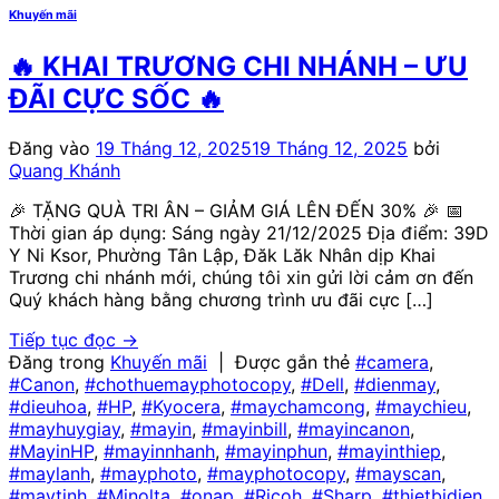
Khuyến mãi
🔥 KHAI TRƯƠNG CHI NHÁNH – ƯU
ĐÃI CỰC SỐC 🔥
Đăng vào
19 Tháng 12, 2025
19 Tháng 12, 2025
bởi
Quang Khánh
🎉 TẶNG QUÀ TRI ÂN – GIẢM GIÁ LÊN ĐẾN 30% 🎉 📅
Thời gian áp dụng: Sáng ngày 21/12/2025 Địa điểm: 39D
Y Ni Ksor, Phường Tân Lập, Đăk Lăk Nhân dịp Khai
Trương chi nhánh mới, chúng tôi xin gửi lời cảm ơn đến
Quý khách hàng bằng chương trình ưu đãi cực […]
Tiếp tục đọc
→
Đăng trong
Khuyến mãi
|
Được gắn thẻ
#camera
,
#Canon
,
#chothuemayphotocopy
,
#Dell
,
#dienmay
,
#dieuhoa
,
#HP
,
#Kyocera
,
#maychamcong
,
#maychieu
,
#mayhuygiay
,
#mayin
,
#mayinbill
,
#mayincanon
,
#MayinHP
,
#mayinnhanh
,
#mayinphun
,
#mayinthiep
,
#maylanh
,
#mayphoto
,
#mayphotocopy
,
#mayscan
,
#maytinh
,
#Minolta
,
#onap
,
#Ricoh
,
#Sharp
,
#thietbidien
,