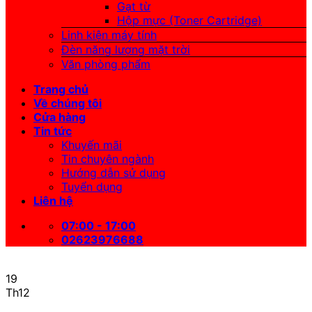
Gạt từ
Hộp mực (Toner Cartridge)
Linh kiện máy tính
Đèn năng lượng mặt trời
Văn phòng phẩm
Trang chủ
Về chúng tôi
Cửa hàng
Tin tức
Khuyến mãi
Tin chuyên ngành
Hướng dẫn sử dụng
Tuyển dụng
Liên hệ
07:00 - 17:00
02623976688
19
Th12