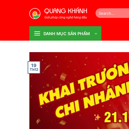
Bỏ
qua
Search
for:
nội
dung
DANH MỤC SẢN PHẨM
19
Th12