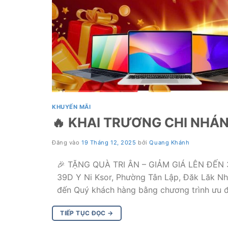
KHUYẾN MÃI
🔥 KHAI TRƯƠNG CHI NHÁN
Đăng vào
19 Tháng 12, 2025
bởi
Quang Khánh
🎉 TẶNG QUÀ TRI ÂN – GIẢM GIÁ LÊN ĐẾN 30
39D Y Ni Ksor, Phường Tân Lập, Đăk Lăk Nhâ
đến Quý khách hàng bằng chương trình ưu đ
TIẾP TỤC ĐỌC
→