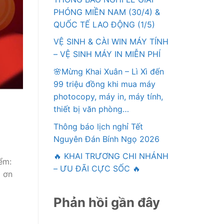
PHÓNG MIỀN NAM (30/4) &
QUỐC TẾ LAO ĐỘNG (1/5)
VỆ SINH & CÀI WIN MÁY TÍNH
– VỆ SINH MÁY IN MIỄN PHÍ
🌸Mừng Khai Xuân – Lì Xì đến
99 triệu đồng khi mua máy
photocopy, máy in, máy tính,
thiết bị văn phòng…
Thông báo lịch nghỉ Tết
Nguyên Đán Bính Ngọ 2026
🔥 KHAI TRƯƠNG CHI NHÁNH
ểm:
– ƯU ĐÃI CỰC SỐC 🔥
m ơn
Phản hồi gần đây