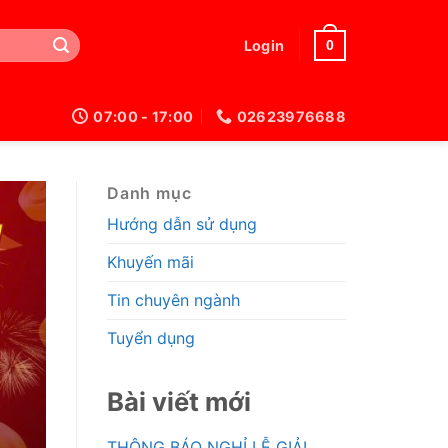
0
Login
07:00 - 17:00
02623976688
Danh mục
Hướng dẫn sử dụng
Khuyến mãi
Tin chuyên ngành
Tuyển dụng
Bài viết mới
THÔNG BÁO NGHỈ LỄ GIẢI