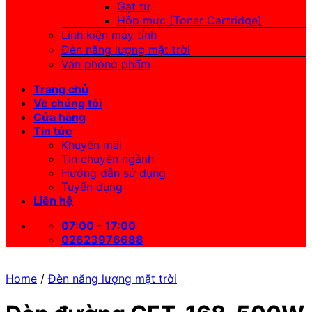
Gạt từ
Hộp mực (Toner Cartridge)
Linh kiện máy tính
Đèn năng lượng mặt trời
Văn phòng phẩm
Trang chủ
Về chúng tôi
Cửa hàng
Tin tức
Khuyến mãi
Tin chuyên ngành
Hướng dẫn sử dụng
Tuyển dụng
Liên hệ
07:00 - 17:00
02623976688
Home
/
Đèn năng lượng mặt trời