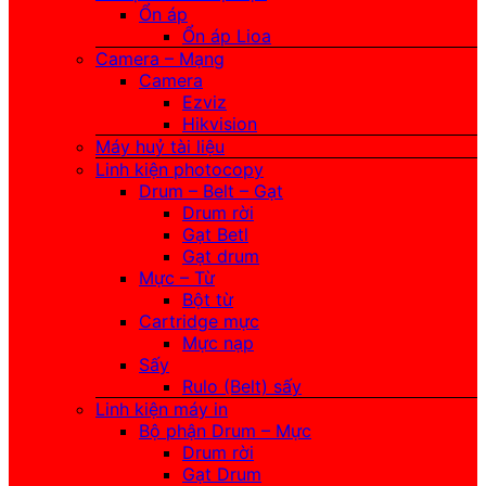
Ổn áp
Ổn áp Lioa
Camera – Mạng
Camera
Ezviz
Hikvision
Máy huỷ tài liệu
Linh kiện photocopy
Drum – Belt – Gạt
Drum rời
Gạt Betl
Gạt drum
Mực – Từ
Bột từ
Cartridge mực
Mực nạp
Sấy
Rulo (Belt) sấy
Linh kiện máy in
Bộ phận Drum – Mực
Drum rời
Gạt Drum