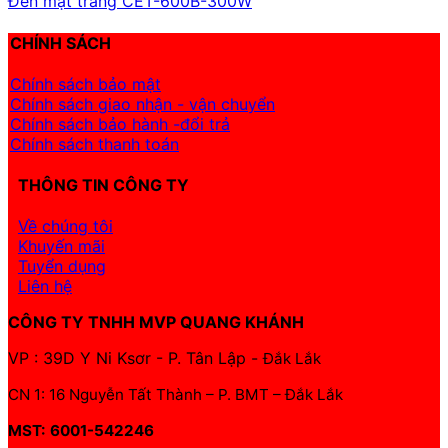
Đèn mặt trăng CET-600B-300W
CHÍNH SÁCH
Chính sách bảo mật
Chính sách giao nhận - vận chuyển
Chính sách bảo hành -đổi trả
Chính sách thanh toán
THÔNG TIN CÔNG TY
Về chúng tôi
Khuyến mãi
Tuyển dụng
Liên hệ
CÔNG TY TNHH MVP QUANG KHÁNH
VP : 39D Y Ni Ksơr - P. Tân Lập -
Đắk Lắk
CN 1: 16 Nguyễn Tất Thành – P. BMT – Đắk Lắk
MST: 6001-542246