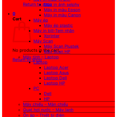
Return to shop
Máy in ảnh selphy
Máy in màu Epson
0
Máy in màu Canon
Cart
Máy ép
Máy ép plastic
Máy in bill-Tem nhãn
Xprinter
Máy Scan
Máy Scan Plustek
No products in the cart.
Máy Scan HP
Máy tính – Laptop
Return to shop
Laptop
Laptop Acer
Laptop Asus
Laptop Dell
Laptop HP
PC
Dell
HP
Máy chiếu – Màn chiếu
Quạt hơi nước – Máy lạnh
Ổn áp – Thiết bị điện