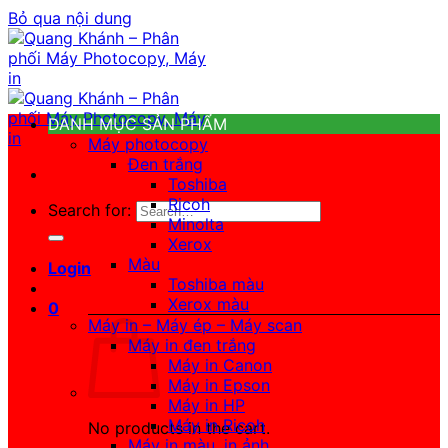
Bỏ qua nội dung
DANH MỤC SẢN PHẨM
Máy photocopy
Đen trắng
Toshiba
Ricoh
Search for:
Minolta
Xerox
Màu
Login
Toshiba màu
Xerox màu
0
Máy in – Máy ép – Máy scan
Máy in đen trắng
Máy in Canon
Máy in Epson
Máy in HP
Máy in Ricoh
No products in the cart.
Máy in màu, in ảnh