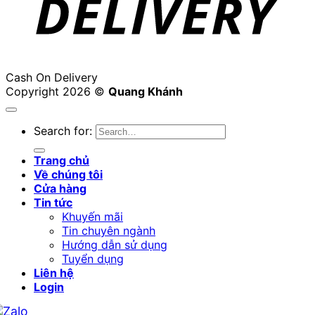
Cash On Delivery
Copyright 2026 ©
Quang Khánh
Search for:
Trang chủ
Về chúng tôi
Cửa hàng
Tin tức
Khuyến mãi
Tin chuyên ngành
Hướng dẫn sử dụng
Tuyển dụng
Liên hệ
Login