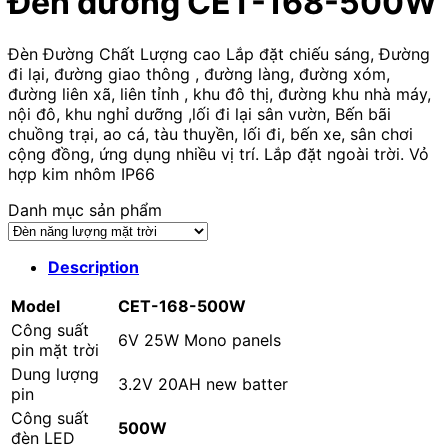
Đèn đường CET-168-500W
Đèn Đường Chất Lượng cao Lắp đặt chiếu sáng, Đường
đi lại, đường giao thông , đường làng, đường xóm,
đường liên xã, liên tỉnh , khu đô thị, đường khu nhà máy,
nội đô, khu nghỉ dưỡng ,lối đi lại sân vườn, Bến bãi
chuồng trại, ao cá, tàu thuyền, lối đi, bến xe, sân chơi
cộng đồng, ứng dụng nhiều vị trí. Lắp đặt ngoài trời. Vỏ
hợp kim nhôm IP66
Danh mục sản phẩm
Description
Model
CET-168-500W
Công suất
6V 25W Mono panels
pin mặt trời
Dung lượng
3.2V 20AH new batter
pin
Công suất
500W
đèn LED