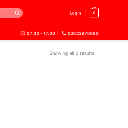
0
Login
07:00 - 17:00
02623976688
Showing all 2 results