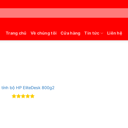
Trang chủ
Về chúng tôi
Cửa hàng
Tin tức
Liên hệ
 tính bộ HP EliteDesk 800g2
Rated
5
out of 5