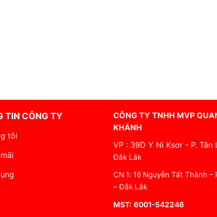
CÔNG TY TNHH MVP QUA
 TIN CÔNG TY
KHÁNH
g tôi
VP : 39D Y Ni Ksơr - P. Tân 
 mãi
Đắk Lắk
dụng
CN 1: 16 Nguyễn Tất Thành –
– Đắk Lắk
MST: 6001-542246