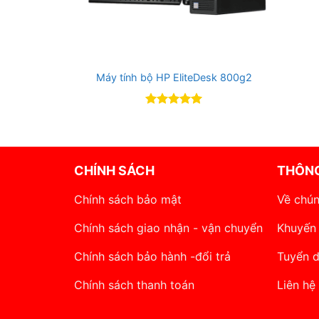
Máy tính bộ HP EliteDesk 800g2
Rated
5
out of 5
CHÍNH SÁCH
THÔNG
Chính sách bảo mật
Về chún
Chính sách giao nhận - vận chuyển
Khuyến
Chính sách bảo hành -đổi trả
Tuyển 
Chính sách thanh toán
Liên hệ