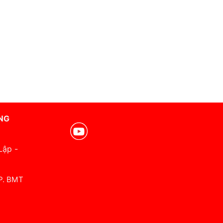
NG
Lập -
 P. BMT