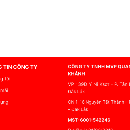
CÔNG TY TNHH MVP QUA
 TIN CÔNG TY
KHÁNH
g tôi
VP : 39D Y Ni Ksơr - P. Tân 
 mãi
Đắk Lắk
dụng
CN 1: 16 Nguyễn Tất Thành –
– Đắk Lắk
MST: 6001-542246