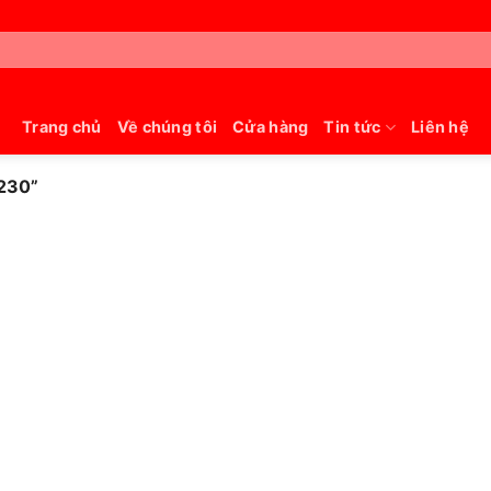
Trang chủ
Về chúng tôi
Cửa hàng
Tin tức
Liên hệ
230”