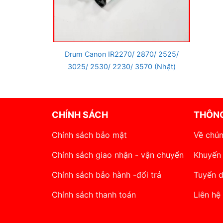
Drum Canon IR2270/ 2870/ 2525/
3025/ 2530/ 2230/ 3570 (Nhật)
CHÍNH SÁCH
THÔNG
Chính sách bảo mật
Về chún
Chính sách giao nhận - vận chuyển
Khuyến
Chính sách bảo hành -đổi trả
Tuyển 
Chính sách thanh toán
Liên hệ