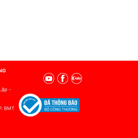
NG
Lập -
 P. BMT