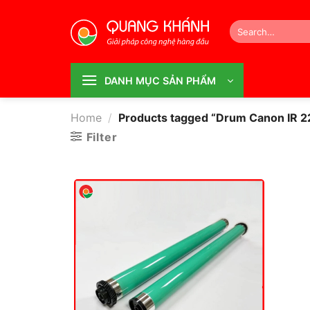
Bỏ
qua
Search
for:
nội
dung
DANH MỤC SẢN PHẨM
Home
/
Products tagged “Drum Canon IR 2
Filter