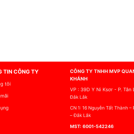
CÔNG TY TNHH MVP QUA
 TIN CÔNG TY
KHÁNH
g tôi
VP : 39D Y Ni Ksơr - P. Tân 
 mãi
Đắk Lắk
dụng
CN 1: 16 Nguyễn Tất Thành –
– Đắk Lắk
MST: 6001-542246