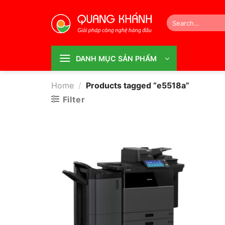
Bỏ
qua
Search
for:
nội
dung
DANH MỤC SẢN PHẨM
Home
/
Products tagged “e5518a”
Filter