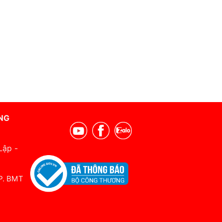
NG
Lập -
 P. BMT