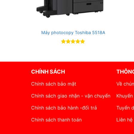
Máy photocopy Toshiba 5518A
Rated
5
out of 5
CHÍNH SÁCH
THÔNG
Chính sách bảo mật
Về chún
Chính sách giao nhận - vận chuyển
Khuyến
Chính sách bảo hành -đổi trả
Tuyển 
Chính sách thanh toán
Liên hệ