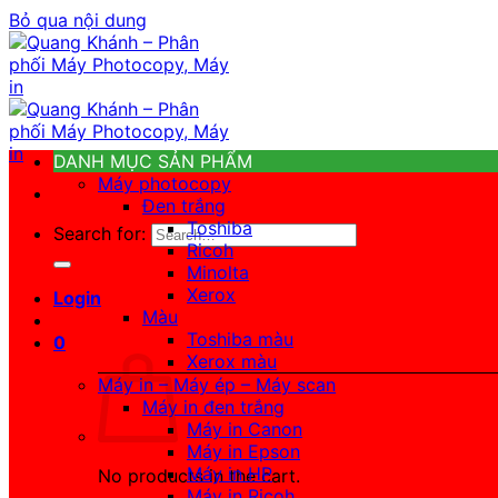
Bỏ qua nội dung
DANH MỤC SẢN PHẨM
Máy photocopy
Đen trắng
Toshiba
Search for:
Ricoh
Minolta
Xerox
Login
Màu
Toshiba màu
0
Xerox màu
Máy in – Máy ép – Máy scan
Máy in đen trắng
Máy in Canon
Máy in Epson
Máy in HP
No products in the cart.
Máy in Ricoh