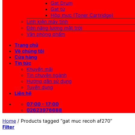
Gạt Drum
Gạt từ
Hộp mực (Toner Cartridge)
Linh kiện máy tính
Đèn năng lượng mặt trời
Văn phòng phẩm
Trang chủ
Về chúng tôi
Cửa hàng
Tin tức
Khuyến mãi
Tin chuyên ngành
Hướng dẫn sử dụng
Tuyển dụng
Liên hệ
07:00 - 17:00
02623976688
Home
/
Products tagged “gat muc recoh af270”
Filter