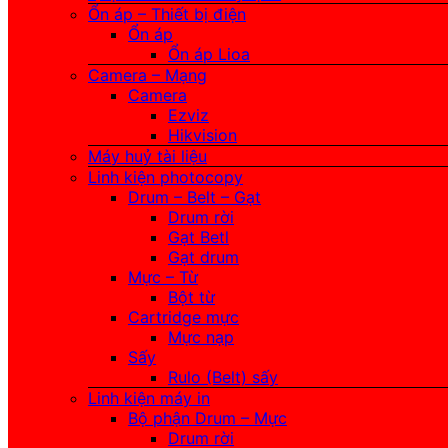
Ổn áp – Thiết bị điện
Ổn áp
Ổn áp Lioa
Camera – Mạng
Camera
Ezviz
Hikvision
Máy huỷ tài liệu
Linh kiện photocopy
Drum – Belt – Gạt
Drum rời
Gạt Betl
Gạt drum
Mực – Từ
Bột từ
Cartridge mực
Mực nạp
Sấy
Rulo (Belt) sấy
Linh kiện máy in
Bộ phận Drum – Mực
Drum rời