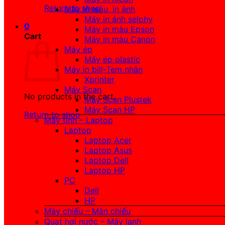
Return to shop
Máy in màu, in ảnh
Máy in ảnh selphy
0
Máy in màu Epson
Cart
Máy in màu Canon
Máy ép
Máy ép plastic
Máy in bill-Tem nhãn
Xprinter
Máy Scan
No products in the cart.
Máy Scan Plustek
Máy Scan HP
Return to shop
Máy tính – Laptop
Laptop
Laptop Acer
Laptop Asus
Laptop Dell
Laptop HP
PC
Dell
HP
Máy chiếu – Màn chiếu
Quạt hơi nước – Máy lạnh