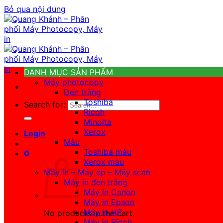
Bỏ qua nội dung
DANH MỤC SẢN PHẨM
Máy photocopy
Đen trắng
Toshiba
Search for:
Ricoh
Minolta
Xerox
Login
Màu
Toshiba màu
0
Xerox màu
Máy in – Máy ép – Máy scan
Máy in đen trắng
Máy in Canon
Máy in Epson
Máy in HP
No products in the cart.
Máy in Ricoh