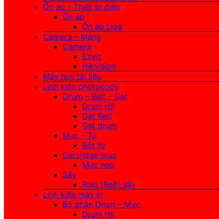
Ổn áp – Thiết bị điện
Ổn áp
Ổn áp Lioa
Camera – Mạng
Camera
Ezviz
Hikvision
Máy huỷ tài liệu
Linh kiện photocopy
Drum – Belt – Gạt
Drum rời
Gạt Betl
Gạt drum
Mực – Từ
Bột từ
Cartridge mực
Mực nạp
Sấy
Rulo (Belt) sấy
Linh kiện máy in
Bộ phận Drum – Mực
Drum rời