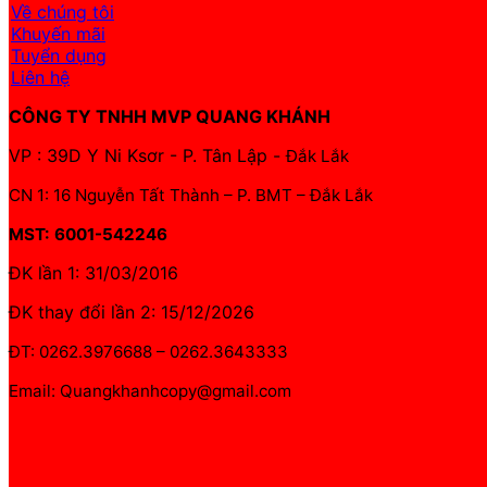
Về chúng tôi
Khuyến mãi
Tuyển dụng
Liên hệ
CÔNG TY TNHH MVP QUANG KHÁNH
VP : 39D Y Ni Ksơr - P. Tân Lập -
Đắk Lắk
CN 1: 16 Nguyễn Tất Thành – P. BMT – Đắk Lắk
MST: 6001-542246
ĐK lần 1: 31/03/2016
ĐK thay đổi lần 2: 15/12/2026
ĐT: 0262.3976688 – 0262.3643333
Email: Quangkhanhcopy@gmail.com