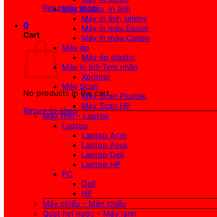
Return to shop
Máy in màu, in ảnh
Máy in ảnh selphy
0
Máy in màu Epson
Cart
Máy in màu Canon
Máy ép
Máy ép plastic
Máy in bill-Tem nhãn
Xprinter
Máy Scan
No products in the cart.
Máy Scan Plustek
Máy Scan HP
Return to shop
Máy tính – Laptop
Laptop
Laptop Acer
Laptop Asus
Laptop Dell
Laptop HP
PC
Dell
HP
Máy chiếu – Màn chiếu
Quạt hơi nước – Máy lạnh