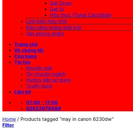
Gạt Drum
Gạt từ
Hộp mực (Toner Cartridge)
Linh kiện máy tính
Đèn năng lượng mặt trời
Văn phòng phẩm
Trang chủ
Về chúng tôi
Cửa hàng
Tin tức
Khuyến mãi
Tin chuyên ngành
Hướng dẫn sử dụng
Tuyển dụng
Liên hệ
07:00 - 17:00
02623976688
Home
/
Products tagged “may in canon 6230dw”
Filter