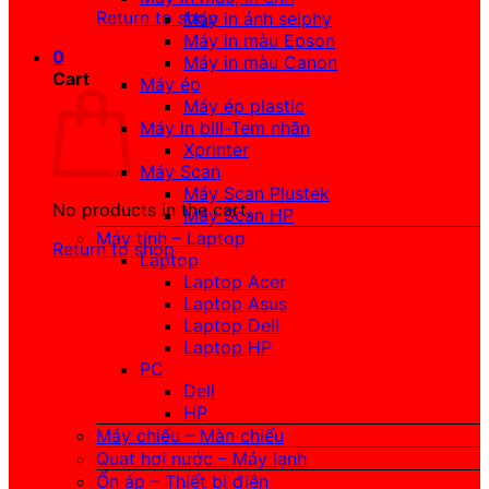
Return to shop
Máy in ảnh selphy
Máy in màu Epson
0
Máy in màu Canon
Cart
Máy ép
Máy ép plastic
Máy in bill-Tem nhãn
Xprinter
Máy Scan
Máy Scan Plustek
No products in the cart.
Máy Scan HP
Máy tính – Laptop
Return to shop
Laptop
Laptop Acer
Laptop Asus
Laptop Dell
Laptop HP
PC
Dell
HP
Máy chiếu – Màn chiếu
Quạt hơi nước – Máy lạnh
Ổn áp – Thiết bị điện