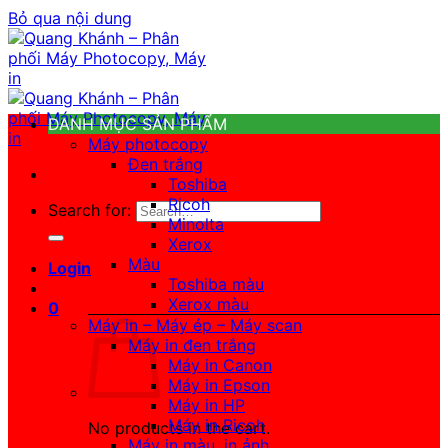
Bỏ qua nội dung
DANH MỤC SẢN PHẨM
Máy photocopy
Đen trắng
Toshiba
Ricoh
Search for:
Minolta
Xerox
Màu
Login
Toshiba màu
Xerox màu
0
Máy in – Máy ép – Máy scan
Máy in đen trắng
Máy in Canon
Máy in Epson
Máy in HP
Máy in Ricoh
No products in the cart.
Máy in màu, in ảnh