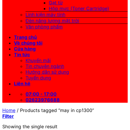
Gạt từ
Hộp mực (Toner Cartridge)
Linh kiện máy tính
Đèn năng lượng mặt trời
Văn phòng phẩm
Trang chủ
Về chúng tôi
Cửa hàng
Tin tức
Khuyến mãi
Tin chuyên ngành
Hướng dẫn sử dụng
Tuyển dụng
Liên hệ
07:00 - 17:00
02623976688
Home
/
Products tagged “may in cp1300”
Filter
Showing the single result