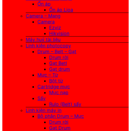
Ổn áp
Ổn áp Lioa
Camera – Mạng
Camera
Ezviz
Hikvision
Máy huỷ tài liệu
Linh kiện photocopy
Drum – Belt – Gạt
Drum rời
Gạt Betl
Gạt drum
Mực – Từ
Bột từ
Cartridge mực
Mực nạp
Sấy
Rulo (Belt) sấy
Linh kiện máy in
Bộ phận Drum – Mực
Drum rời
Gạt Drum