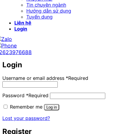
Tin chuyên ngành
Hướng dẫn sử dụng
Tuyển dụng
Liên hệ
Login
2623976688
Login
Username or email address
*
Required
Password
*
Required
Remember me
Log in
Lost your password?
Register