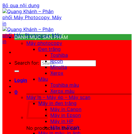
Bỏ qua nội dung
DANH MỤC SẢN PHẨM
Máy photocopy
Đen trắng
Toshiba
Ricoh
Search for:
Minolta
Xerox
Màu
Login
Toshiba màu
Xerox màu
0
Máy in – Máy ép – Máy scan
Máy in đen trắng
Máy in Canon
Máy in Epson
Máy in HP
Máy in Ricoh
No products in the cart.
Máy in màu, in ảnh