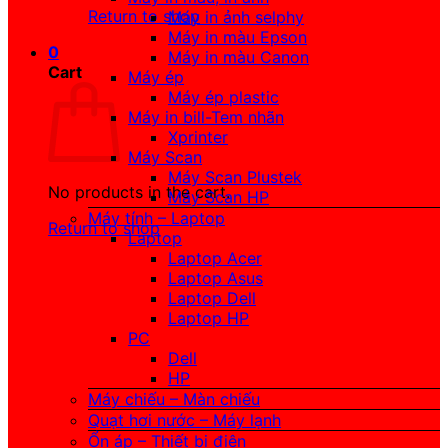
Return to shop
Máy in ảnh selphy
Máy in màu Epson
0
Máy in màu Canon
Cart
Máy ép
Máy ép plastic
Máy in bill-Tem nhãn
Xprinter
Máy Scan
Máy Scan Plustek
No products in the cart.
Máy Scan HP
Máy tính – Laptop
Return to shop
Laptop
Laptop Acer
Laptop Asus
Laptop Dell
Laptop HP
PC
Dell
HP
Máy chiếu – Màn chiếu
Quạt hơi nước – Máy lạnh
Ổn áp – Thiết bị điện