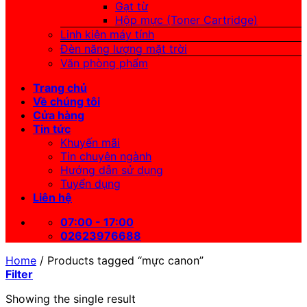
Gạt từ
Hộp mực (Toner Cartridge)
Linh kiện máy tính
Đèn năng lượng mặt trời
Văn phòng phẩm
Trang chủ
Về chúng tôi
Cửa hàng
Tin tức
Khuyến mãi
Tin chuyên ngành
Hướng dẫn sử dụng
Tuyển dụng
Liên hệ
07:00 - 17:00
02623976688
Home
/
Products tagged “mực canon”
Filter
Showing the single result