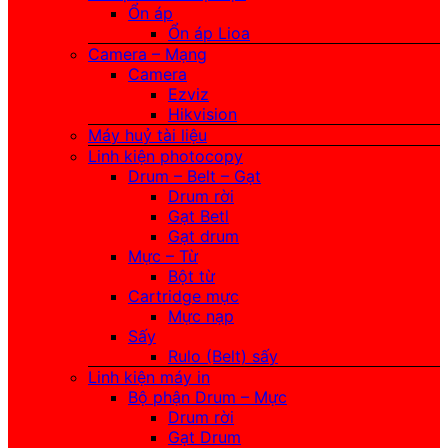
Ổn áp
Ổn áp Lioa
Camera – Mạng
Camera
Ezviz
Hikvision
Máy huỷ tài liệu
Linh kiện photocopy
Drum – Belt – Gạt
Drum rời
Gạt Betl
Gạt drum
Mực – Từ
Bột từ
Cartridge mực
Mực nạp
Sấy
Rulo (Belt) sấy
Linh kiện máy in
Bộ phận Drum – Mực
Drum rời
Gạt Drum