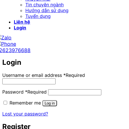
Tin chuyên ngành
Hướng dẫn sử dụng
Tuyển dụng
Liên hệ
Login
2623976688
Login
Username or email address
*
Required
Password
*
Required
Remember me
Log in
Lost your password?
Register