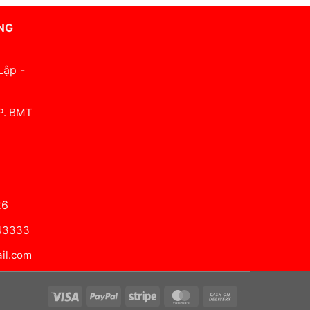
NG
Lập -
 P. BMT
26
643333
il.com
Visa
PayPal
Stripe
MasterCard
Cash