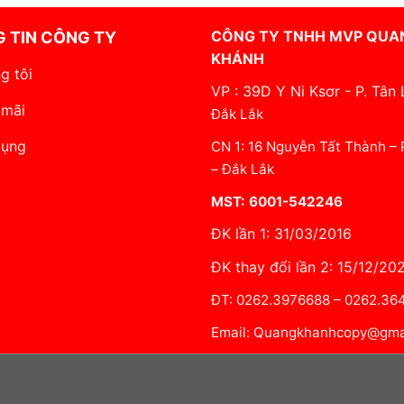
CÔNG TY TNHH MVP QUA
 TIN CÔNG TY
KHÁNH
g tôi
VP : 39D Y Ni Ksơr - P. Tân 
 mãi
Đắk Lắk
dụng
CN 1: 16 Nguyễn Tất Thành –
– Đắk Lắk
MST: 6001-542246
ĐK lần 1: 31/03/2016
ĐK thay đổi lần 2: 15/12/20
ĐT: 0262.3976688 – 0262.3
Email: Quangkhanhcopy@gma