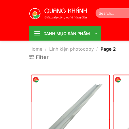
Bỏ
qua
Search
for:
nội
dung
DANH MỤC SẢN PHẨM
Home
/
Linh kiện photocopy
/
Page 2
Filter