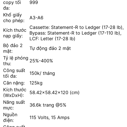
copy tối
999
đa:
Khổ giấy
A3-A6
cho phép:
Cassette: Statement-R to Ledger (17-28 lb),
Kích thước
Bypass: Statement-R to Ledger (17-110 lb),
nạp giấy:
LCF: Letter (17-28 lb)
Bộ đảo 2
Tự động đảo 2 mặt
mặt:
Tỷ lệ phóng
25%-400%
thu:
Công suất
150k/ tháng
tối đa:
Cân nặng:
125kg
Kích thước
58.42x58.42x120 (cm)
(WxDxH):
Năng suất
36.6k trang @5%
mực:
Nguồn
115 Volts, 15 Amps
điện: