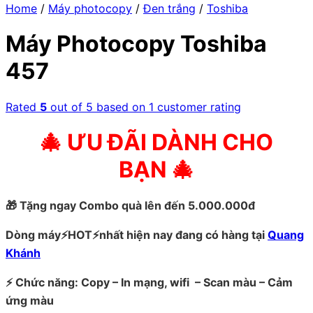
Home
/
Máy photocopy
/
Đen trắng
/
Toshiba
Máy Photocopy Toshiba
457
Rated
5
out of 5 based on
1
customer rating
🎄 ƯU ĐÃI DÀNH CHO
BẠN 🎄
🎁
Tặng ngay Combo quà lên đến 5.000.000đ
Dòng máy⚡HOT⚡nhất hiện nay đang có hàng tại
Quang
Khánh
⚡
Chức năng: Copy – In mạng, wifi – Scan màu – Cảm
ứng màu