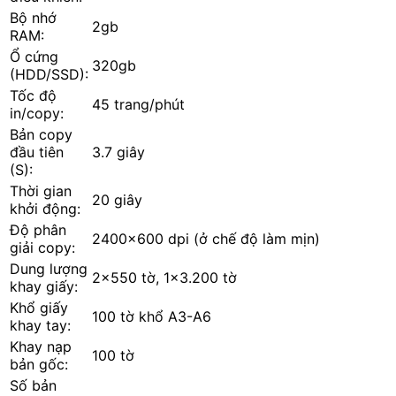
Bộ nhớ
2gb
RAM:
Ổ cứng
320gb
(HDD/SSD):
Tốc độ
45 trang/phút
in/copy:
Bản copy
đầu tiên
3.7 giây
(S):
Thời gian
20 giây
khởi động:
Độ phân
2400x600 dpi (ở chế độ làm mịn)
giải copy:
Dung lượng
2x550 tờ, 1x3.200 tờ
khay giấy:
Khổ giấy
100 tờ khổ A3-A6
khay tay:
Khay nạp
100 tờ
bản gốc:
Số bản