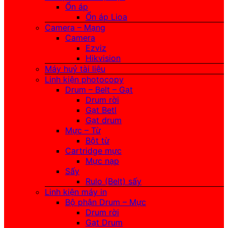
Ổn áp
Ổn áp Lioa
Camera – Mạng
Camera
Ezviz
Hikvision
Máy huỷ tài liệu
Linh kiện photocopy
Drum – Belt – Gạt
Drum rời
Gạt Betl
Gạt drum
Mực – Từ
Bột từ
Cartridge mực
Mực nạp
Sấy
Rulo (Belt) sấy
Linh kiện máy in
Bộ phận Drum – Mực
Drum rời
Gạt Drum