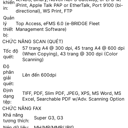
khiển
iPrint, Apple Talk PAP or EtherTalk, Port 9100 (bi-
in:
directional), WS Print, FTP
Quản
lý
Top Access, eFMS 6.0 (e-BRIDGE Fleet
thiết
Management Software)
bị:
CHỨC NĂNG SCAN (QUÉT)
57 trang A4 @ 300 dpi, 45 trang A4 @ 600 dpi
Tốc độ
(When Copying), 43 trang @ 300 dpi (Color
quét:
Scanning)
Độ
phân
Lên đến 600dpi
giải
quét:
Định
TIFF, PDF, Slim PDF, JPEG, XPS, MS Word, MS
dạng
Excel, Searchable PDF w/Adv. Scanning Option
tệp:
CHỨC NĂNG FAX
Khả năng
Super G3, G3
tương thích:
Nén dữ liệu:
MH/MR/MMR/JBIG