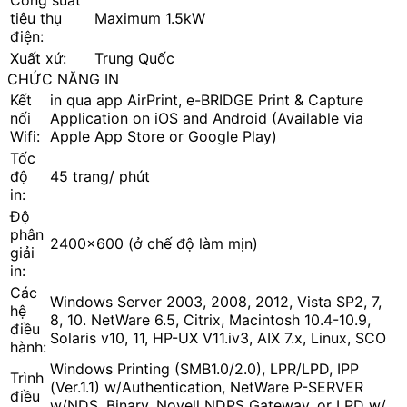
Công suất
tiêu thụ
Maximum 1.5kW
điện:
Xuất xứ:
Trung Quốc
CHỨC NĂNG IN
Kết
in qua app AirPrint, e-BRIDGE Print & Capture
nối
Application on iOS and Android (Available via
Wifi:
Apple App Store or Google Play)
Tốc
độ
45 trang/ phút
in:
Độ
phân
2400x600 (ở chế độ làm mịn)
giải
in:
Các
Windows Server 2003, 2008, 2012, Vista SP2, 7,
hệ
8, 10. NetWare 6.5, Citrix, Macintosh 10.4-10.9,
điều
Solaris v10, 11, HP-UX V11.iv3, AIX 7.x, Linux, SCO
hành:
Windows Printing (SMB1.0/2.0), LPR/LPD, IPP
Trình
(Ver.1.1) w/Authentication, NetWare P-SERVER
điều
w/NDS, Binary, Novell NDPS Gateway, or LPD w/