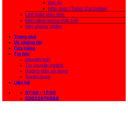
Gạt từ
Hộp mực (Toner Cartridge)
Linh kiện máy tính
Đèn năng lượng mặt trời
Văn phòng phẩm
Trang chủ
Về chúng tôi
Cửa hàng
Tin tức
Khuyến mãi
Tin chuyên ngành
Hướng dẫn sử dụng
Tuyển dụng
Liên hệ
07:00 - 17:00
02623976688