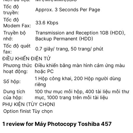
Tốc độ
Approx. 3 Seconds Per Page
truyền:
Tốc độ
33.6 Kbps
Modem Fax:
Truyền bộ
Transmission and Reception 1GB (HDD),
nhớ:
Backup Permanent (HDD)
Tốc độ quét
0.7 giây/ trang, 50 trang/ phút
fax:
ĐIỀU KHIỂN ĐIỆN TỬ
Phương thức
Điều khiển bằng màn hình cảm ứng màu
hoạt động:
hoặc PC
1 Hộp công khai, 200 Hộp người dùng
Số hộp:
riêng
Dung tích
100 thư mục mỗi hộp, 400 tài liệu mỗi thư
của hộp:
mục, 1000 trang trên mỗi tài liệu
PHỤ KIỆN (TÙY CHỌN)
Option finist
Tùy chọn
1 review for
Máy Photocopy Toshiba 457