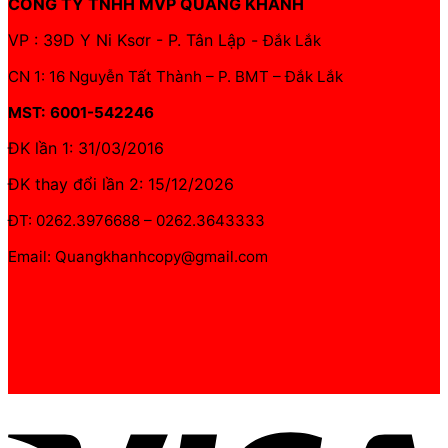
CÔNG TY TNHH MVP QUANG KHÁNH
VP : 39D Y Ni Ksơr - P. Tân Lập -
Đắk Lắk
CN 1: 16 Nguyễn Tất Thành – P. BMT – Đắk Lắk
MST: 6001-542246
ĐK lần 1: 31/03/2016
ĐK thay đổi lần 2: 15/12/2026
ĐT: 0262.3976688 – 0262.3643333
Email: Quangkhanhcopy@gmail.com