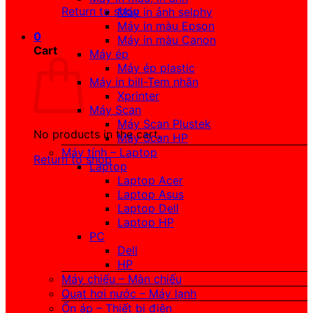
Return to shop
Máy in ảnh selphy
Máy in màu Epson
0
Máy in màu Canon
Cart
Máy ép
Máy ép plastic
Máy in bill-Tem nhãn
Xprinter
Máy Scan
Máy Scan Plustek
No products in the cart.
Máy Scan HP
Máy tính – Laptop
Return to shop
Laptop
Laptop Acer
Laptop Asus
Laptop Dell
Laptop HP
PC
Dell
HP
Máy chiếu – Màn chiếu
Quạt hơi nước – Máy lạnh
Ổn áp – Thiết bị điện