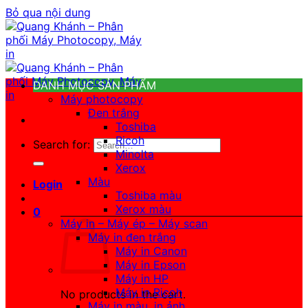
Bỏ qua nội dung
DANH MỤC SẢN PHẨM
Máy photocopy
Đen trắng
Toshiba
Ricoh
Search for:
Minolta
Xerox
Màu
Login
Toshiba màu
Xerox màu
0
Máy in – Máy ép – Máy scan
Máy in đen trắng
Máy in Canon
Máy in Epson
Máy in HP
Máy in Ricoh
No products in the cart.
Máy in màu, in ảnh