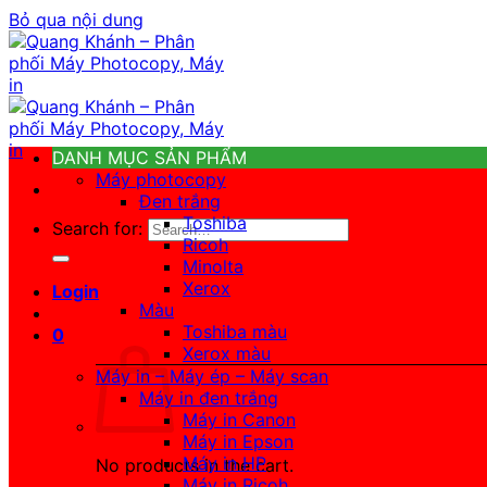
Bỏ qua nội dung
DANH MỤC SẢN PHẨM
Máy photocopy
Đen trắng
Toshiba
Search for:
Ricoh
Minolta
Xerox
Login
Màu
Toshiba màu
0
Xerox màu
Máy in – Máy ép – Máy scan
Máy in đen trắng
Máy in Canon
Máy in Epson
Máy in HP
No products in the cart.
Máy in Ricoh