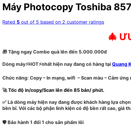
Máy Photocopy Toshiba 85
Rated
5
out of 5 based on
2
customer ratings
🎄 Ư
🎁
Tặng ngay Combo quà lên đến 5.000.000đ
Dòng máy⚡HOT⚡nhất hiện nay đang có hàng tại
Quang 
Chức năng: Copy – In mạng, wifi – Scan màu – Cảm ứng
🚀
Tốc độ in/copy/Scan lên đến 85 bản/ phút.
✅
Là dòng máy hiện nay đang được khách hàng lựa chọn 
bền bỉ. Với các bộ phận linh kiện có độ bền rất cao, giá 
🛡️ Bảo hành 1 đổi 1 cho sản phẩm lỗi