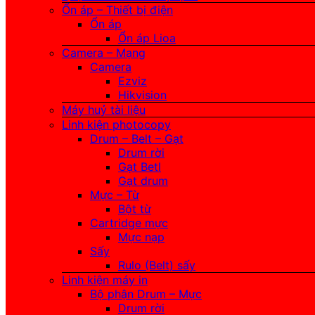
Ổn áp – Thiết bị điện
Ổn áp
Ổn áp Lioa
Camera – Mạng
Camera
Ezviz
Hikvision
Máy huỷ tài liệu
Linh kiện photocopy
Drum – Belt – Gạt
Drum rời
Gạt Betl
Gạt drum
Mực – Từ
Bột từ
Cartridge mực
Mực nạp
Sấy
Rulo (Belt) sấy
Linh kiện máy in
Bộ phận Drum – Mực
Drum rời