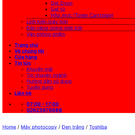
Gạt Drum
Gạt từ
Hộp mực (Toner Cartridge)
Linh kiện máy tính
Đèn năng lượng mặt trời
Văn phòng phẩm
Trang chủ
Về chúng tôi
Cửa hàng
Tin tức
Khuyến mãi
Tin chuyên ngành
Hướng dẫn sử dụng
Tuyển dụng
Liên hệ
07:00 - 17:00
02623976688
Home
/
Máy photocopy
/
Đen trắng
/
Toshiba