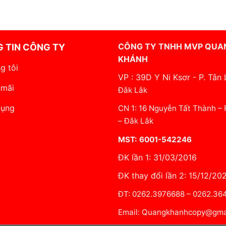
CÔNG TY TNHH MVP QUA
 TIN CÔNG TY
KHÁNH
g tôi
VP : 39D Y Ni Ksơr - P. Tân 
 mãi
Đắk Lắk
dụng
CN 1: 16 Nguyễn Tất Thành –
– Đắk Lắk
MST: 6001-542246
ĐK lần 1: 31/03/2016
ĐK thay đổi lần 2: 15/12/20
ĐT: 0262.3976688 – 0262.3
Email: Quangkhanhcopy@gma