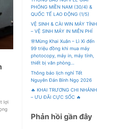
PHÓNG MIỀN NAM (30/4) &
QUỐC TẾ LAO ĐỘNG (1/5)
VỆ SINH & CÀI WIN MÁY TÍNH
– VỆ SINH MÁY IN MIỄN PHÍ
🌸Mừng Khai Xuân – Lì Xì đến
99 triệu đồng khi mua máy
photocopy, máy in, máy tính,
thiết bị văn phòng…
n
Thông báo lịch nghỉ Tết
Nguyên Đán Bính Ngọ 2026
🔥 KHAI TRƯƠNG CHI NHÁNH
– ƯU ĐÃI CỰC SỐC 🔥
 lợi
rọng
Phản hồi gần đây