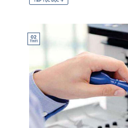
TIẾP TỤC ĐỌC
→
02
Th11