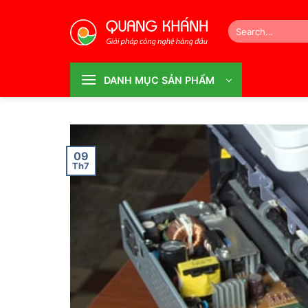
Bỏ
qua
Search
for:
nội
dung
DANH MỤC SẢN PHẨM
09
Th7