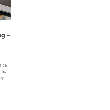
g –
t cả
 nơi,
máy