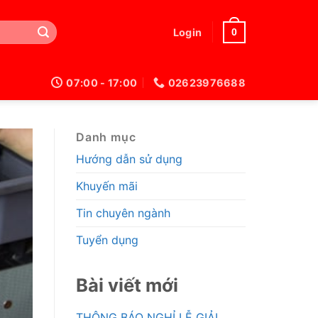
0
Login
07:00 - 17:00
02623976688
Danh mục
Hướng dẫn sử dụng
Khuyến mãi
Tin chuyên ngành
Tuyển dụng
Bài viết mới
THÔNG BÁO NGHỈ LỄ GIẢI