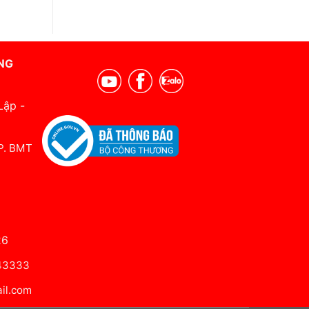
NG
Lập -
 P. BMT
26
643333
il.com