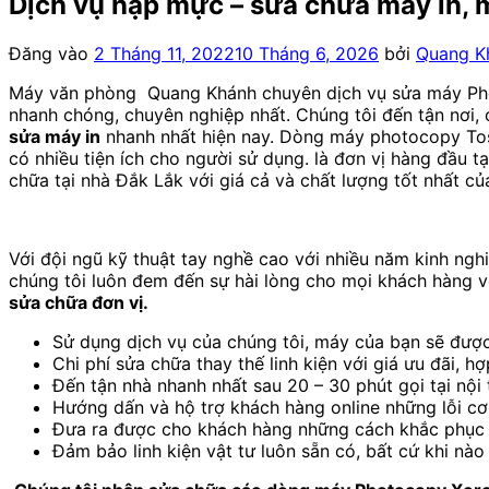
Dịch vụ nạp mực – sửa chữa máy in,
Đăng vào
2 Tháng 11, 2022
10 Tháng 6, 2026
bởi
Quang K
Máy văn phòng Quang Khánh chuyên dịch vụ sửa máy Phot
nhanh chóng, chuyên nghiệp nhất. Chúng tôi đến tận nơi, 
sửa máy in
nhanh nhất hiện nay. Dòng máy photocopy Tosh
có nhiều tiện ích cho người sử dụng. là đơn vị hàng đầu
chữa tại nhà Đắk Lắk với giá cả và chất lượng tốt nhất c
Với đội ngũ kỹ thuật tay nghề cao với nhiều năm kinh ngh
chúng tôi luôn đem đến sự hài lòng cho mọi khách hàng 
sửa chữa đơn vị.
Sử dụng dịch vụ của chúng tôi, máy của bạn sẽ được
Chi phí sửa chữa thay thế linh kiện với giá ưu đãi, h
Đến tận nhà nhanh nhất sau 20 – 30 phút gọi tại nội 
Hướng dấn và hộ trợ khách hàng online những lỗi cơ
Đưa ra được cho khách hàng những cách khắc phục t
Đảm bảo linh kiện vật tư luôn sẵn có, bất cứ khi n