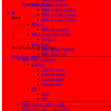
Return to shop
Máy in màu, in ảnh
Máy in ảnh selphy
0
Máy in màu Epson
Cart
Máy in màu Canon
Máy ép
Máy ép plastic
Máy in bill-Tem nhãn
Xprinter
Máy Scan
No products in the cart.
Máy Scan Plustek
Máy Scan HP
Return to shop
Máy tính – Laptop
Laptop
Laptop Acer
Laptop Asus
Laptop Dell
Laptop HP
PC
Dell
HP
Máy chiếu – Màn chiếu
Quạt hơi nước – Máy lạnh