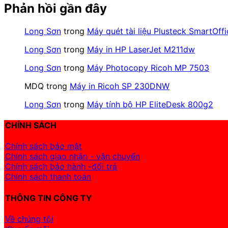
Phản hồi gần đây
Long Sơn
trong
Máy quét tài liệu Plusteck SmartOf
Long Sơn
trong
Máy in HP LaserJet M211dw
Long Sơn
trong
Máy Photocopy Ricoh MP 7503
MDQ
trong
Máy in Ricoh SP 230DNW
Long Sơn
trong
Máy tính bộ HP EliteDesk 800g2
CHÍNH SÁCH
Chính sách bảo mật
Chính sách giao nhận - vận chuyển
Chính sách bảo hành -đổi trả
Chính sách thanh toán
THÔNG TIN CÔNG TY
Về chúng tôi