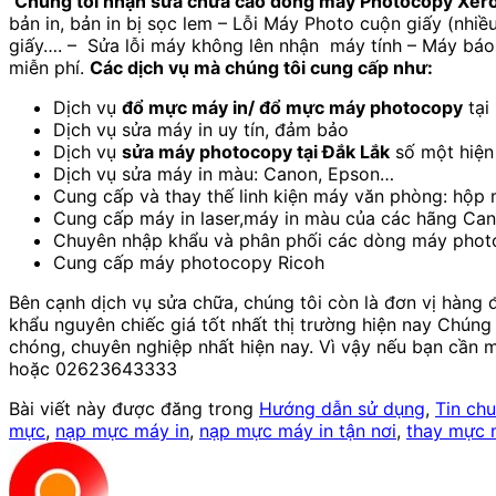
Chúng tôi nhận sửa chữa cáo dòng máy Photocopy Xerox,
bản in, bản in bị sọc lem – Lỗi Máy Photo cuộn giấy (nhi
giấy…. – Sửa lỗi máy không lên nhận máy tính – Máy báo l
miễn phí.
Các dịch vụ mà chúng tôi cung cấp như:
Dịch vụ
đổ mực máy in/ đổ mực máy photocopy
tại
Dịch vụ sửa máy in uy tín, đảm bảo
Dịch vụ
sửa máy photocopy tại Đắk Lắk
số một hiện 
Dịch vụ sửa máy in màu: Canon, Epson…
Cung cấp và thay thế linh kiện máy văn phòng: hộp 
Cung cấp máy in laser,máy in màu của các hãng Ca
Chuyên nhập khẩu và phân phối các dòng máy photo
Cung cấp máy photocopy Ricoh
Bên cạnh dịch vụ sửa chữa, chúng tôi còn là đơn vị hàn
khẩu nguyên chiếc giá tốt nhất thị trường hiện nay Chún
chóng, chuyên nghiệp nhất hiện nay. Vì vậy nếu bạn cần
hoặc 02623643333
Bài viết này được đăng trong
Hướng dẫn sử dụng
,
Tin ch
mực
,
nạp mực máy in
,
nạp mực máy in tận nơi
,
thay mực 