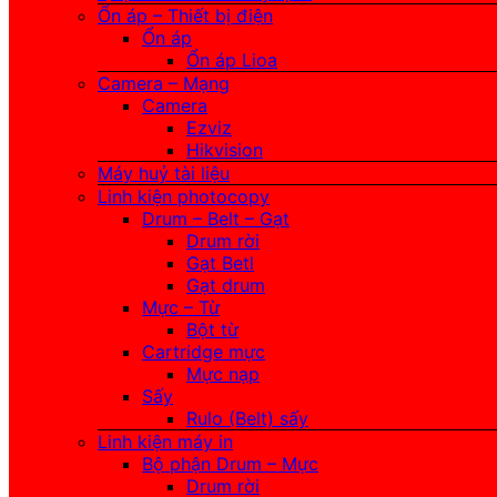
Ổn áp – Thiết bị điện
Ổn áp
Ổn áp Lioa
Camera – Mạng
Camera
Ezviz
Hikvision
Máy huỷ tài liệu
Linh kiện photocopy
Drum – Belt – Gạt
Drum rời
Gạt Betl
Gạt drum
Mực – Từ
Bột từ
Cartridge mực
Mực nạp
Sấy
Rulo (Belt) sấy
Linh kiện máy in
Bộ phận Drum – Mực
Drum rời