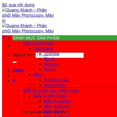
Bỏ qua nội dung
DANH MỤC SẢN PHẨM
Máy photocopy
Đen trắng
Toshiba
Search for:
Ricoh
Minolta
Xerox
Login
Màu
Toshiba màu
0
Xerox màu
Máy in – Máy ép – Máy scan
Máy in đen trắng
Máy in Canon
Máy in Epson
Máy in HP
No products in the cart.
Máy in Ricoh