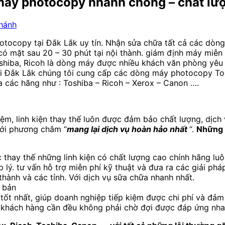
 máy photocopy nhanh chóng – chất lư
hánh
ocopy tại Đắk Lắk uy tín. Nhận sửa chữa tất cả các dòng
có mặt sau 20 – 30 phút tại nội thành. giám định máy miễn 
iba, Ricoh là dòng máy được nhiều khách văn phòng yêu t
 tại Đắk Lắk chúng tôi cung cấp các dòng máy photocopy To
ủa các hãng như : Toshiba – Ricoh – Xerox – Canon ….
iệm, linh kiện thay thế luôn được đảm bảo chất lượng, dịch
với phương châm “
mang lại dịch vụ hoàn hảo nhất
“.
Những l
 thay thế những linh kiện có chất lượng cao chính hãng l
ợp lý. tư vấn hỗ trợ miễn phí kỹ thuật và đưa ra các giải ph
thành và các tỉnh. Với dịch vụ sữa chữa nhanh nhất.
 bản
ốt nhất, giúp doanh nghiệp tiếp kiệm được chi phí và đảm
ào khách hàng cần đều không phải chờ đợi được đáp ứng nha