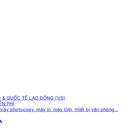
 & QUỐC TẾ LAO ĐỘNG (1/5)
ỄN PHÍ
 máy photocopy, máy in, máy tính, thiết bị văn phòng…
