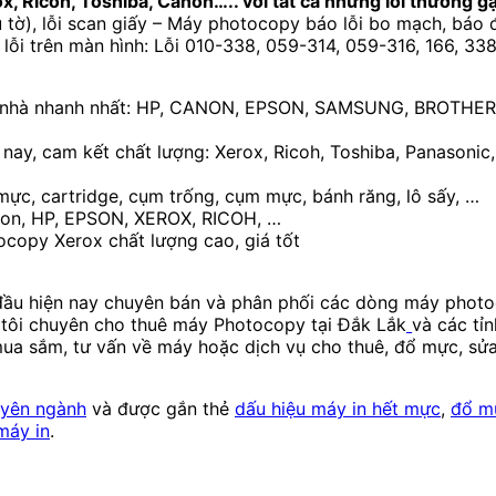
 Ricoh, Toshiba, Canon….. với tất cả những lỗi thường g
ều tờ), lỗi scan giấy – Máy photocopy báo lỗi bo mạch, báo
ỗi trên màn hình: Lỗi 010-338, 059-314, 059-316, 166, 338
 nhà nhanh nhất: HP, CANON, EPSON, SAMSUNG, BROTHER
nay, cam kết chất lượng: Xerox, Ricoh, Toshiba, Panasonic
mực, cartridge, cụm trống, cụm mực, bánh răng, lô sấy, …
non, HP, EPSON, XEROX, RICOH, …
copy Xerox chất lượng cao, giá tốt
g đầu hiện nay chuyên bán và phân phối các dòng máy pho
g tôi chuyên cho thuê máy Photocopy tại Đắk Lắk
và các tỉ
 mua sắm, tư vấn về máy hoặc dịch vụ cho thuê, đổ mực, s
uyên ngành
và được gắn thẻ
dấu hiệu máy in hết mực
,
đổ m
máy in
.