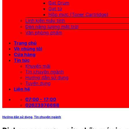
Gạt Drum
Gạt từ
Hộp mực (Toner Cartridge)
Linh kiện máy tính
Đèn năng lượng mặt trời
Văn phòng phẩm
Trang chủ
Về chúng tôi
Cửa hàng
Tin tức
Khuyến mãi
Tin chuyên ngành
Hướng dẫn sử dụng
Tuyển dụng
Liên hệ
07:00 - 17:00
02623976688
Hướng dẫn sử dụng
,
Tin chuyên ngành