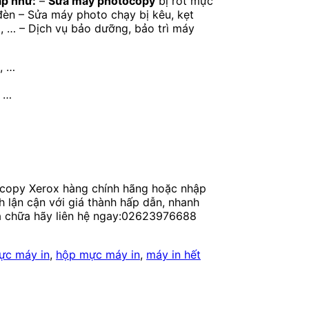
ặp như:
–
Sửa máy photocopy
bị rớt mực
 đèn – Sửa máy photo chạy bị kêu, kẹt
, … – Dịch vụ bảo dưỡng, bảo trì máy
, …
, …
tocopy Xerox hàng chính hãng hoặc nhập
nh lận cận với giá thành hấp dẫn, nhanh
ửa chữa hãy liên hệ ngay:02623976688
ực máy in
,
hộp mực máy in
,
máy in hết