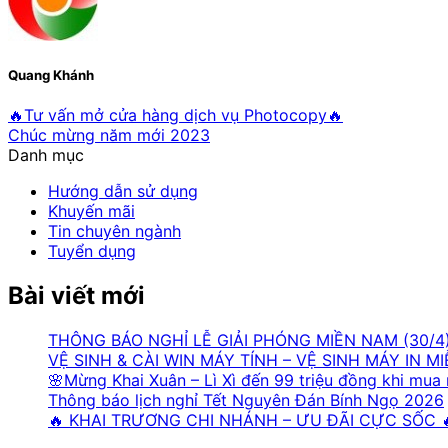
Quang Khánh
🔥Tư vấn mở cửa hàng dịch vụ Photocopy🔥
Chúc mừng năm mới 2023
Danh mục
Hướng dẫn sử dụng
Khuyến mãi
Tin chuyên ngành
Tuyển dụng
Bài viết mới
THÔNG BÁO NGHỈ LỄ GIẢI PHÓNG MIỀN NAM (30/4)
VỆ SINH & CÀI WIN MÁY TÍNH – VỆ SINH MÁY IN MI
🌸Mừng Khai Xuân – Lì Xì đến 99 triệu đồng khi mua
Thông báo lịch nghỉ Tết Nguyên Đán Bính Ngọ 2026
🔥 KHAI TRƯƠNG CHI NHÁNH – ƯU ĐÃI CỰC SỐC 