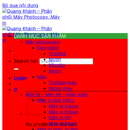
Bỏ qua nội dung
DANH MỤC SẢN PHẨM
Máy photocopy
Đen trắng
Toshiba
Ricoh
Search for:
Minolta
Xerox
Màu
Login
Toshiba màu
Xerox màu
0
Máy in – Máy ép – Máy scan
Máy in đen trắng
Máy in Canon
Máy in Epson
Máy in HP
Máy in Ricoh
No products in the cart.
Máy in màu, in ảnh