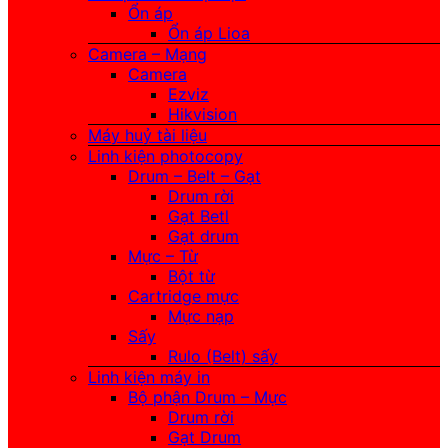
Ổn áp
Ổn áp Lioa
Camera – Mạng
Camera
Ezviz
Hikvision
Máy huỷ tài liệu
Linh kiện photocopy
Drum – Belt – Gạt
Drum rời
Gạt Betl
Gạt drum
Mực – Từ
Bột từ
Cartridge mực
Mực nạp
Sấy
Rulo (Belt) sấy
Linh kiện máy in
Bộ phận Drum – Mực
Drum rời
Gạt Drum