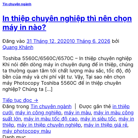
Tin chuyên ngành
In thiệp chuyên nghiệp thì nên chọn
máy in nào?
Đăng vào
31 Tháng 12, 2020
10 Tháng 6, 2026
bởi
Quang Khánh
Toshiba 5560C/6560C/6570C – In thiệp chuyên nghiệp
Khi nói đến dòng máy in chuyên dụng để in thiệp, chúng
ta thường quan tâm tới chất lượng màu sắc, tốc độ, độ
bền của máy và chi phí vật tư. Vậy, Tại sao nên chọn
máy Photocopy Toshiba 5560C để in thiệp chuyên
nghiệp? Chúng ta […]
Tiếp tục đọc
→
Đăng trong
Tin chuyên ngành
|
Được gắn thẻ
in thiệp
cưới
,
máy in công nghiệp
,
máy in màu
,
máy in màu công
suất lớn
,
máy in màu tốc độ cao
,
máy in siêu tốc
,
máy in
thiệp
,
máy in thiệp chuyên nghiệp
,
máy in thiệp giá rẻ
,
máy photocopy màu
Danh mục