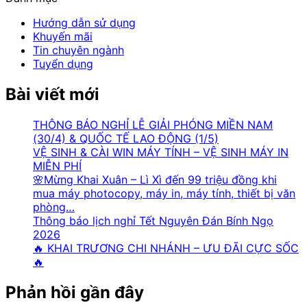
Hướng dẫn sử dụng
Khuyến mãi
Tin chuyên ngành
Tuyển dụng
Bài viết mới
THÔNG BÁO NGHỈ LỄ GIẢI PHÓNG MIỀN NAM
(30/4) & QUỐC TẾ LAO ĐỘNG (1/5)
VỆ SINH & CÀI WIN MÁY TÍNH – VỆ SINH MÁY IN
MIỄN PHÍ
🌸Mừng Khai Xuân – Lì Xì đến 99 triệu đồng khi
mua máy photocopy, máy in, máy tính, thiết bị văn
phòng…
Thông báo lịch nghỉ Tết Nguyên Đán Bính Ngọ
2026
🔥 KHAI TRƯƠNG CHI NHÁNH – ƯU ĐÃI CỰC SỐC
🔥
Phản hồi gần đây