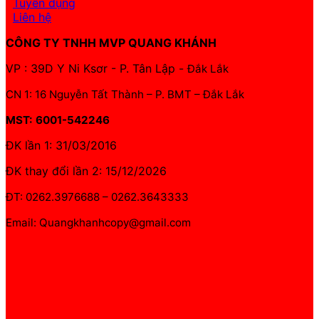
Tuyển dụng
Liên hệ
CÔNG TY TNHH MVP QUANG KHÁNH
VP : 39D Y Ni Ksơr - P. Tân Lập -
Đắk Lắk
CN 1: 16 Nguyễn Tất Thành – P. BMT – Đắk Lắk
MST: 6001-542246
ĐK lần 1: 31/03/2016
ĐK thay đổi lần 2: 15/12/2026
ĐT: 0262.3976688 – 0262.3643333
Email: Quangkhanhcopy@gmail.com