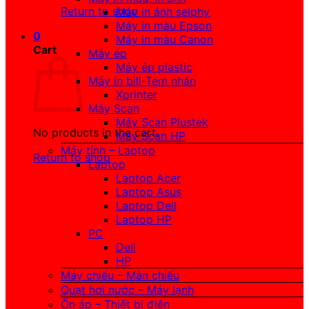
Return to shop
Máy in ảnh selphy
Máy in màu Epson
0
Máy in màu Canon
Cart
Máy ép
Máy ép plastic
Máy in bill-Tem nhãn
Xprinter
Máy Scan
Máy Scan Plustek
No products in the cart.
Máy Scan HP
Máy tính – Laptop
Return to shop
Laptop
Laptop Acer
Laptop Asus
Laptop Dell
Laptop HP
PC
Dell
HP
Máy chiếu – Màn chiếu
Quạt hơi nước – Máy lạnh
Ổn áp – Thiết bị điện