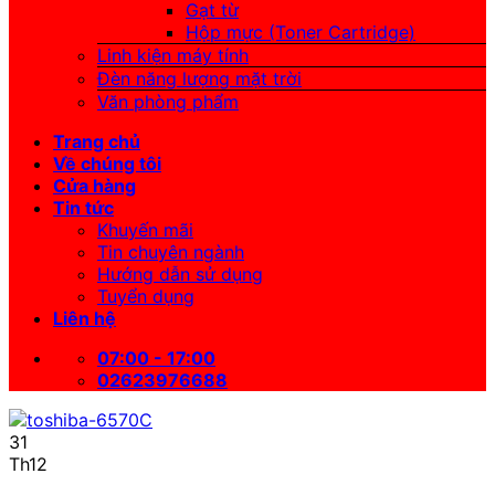
Gạt từ
Hộp mực (Toner Cartridge)
Linh kiện máy tính
Đèn năng lượng mặt trời
Văn phòng phẩm
Trang chủ
Về chúng tôi
Cửa hàng
Tin tức
Khuyến mãi
Tin chuyên ngành
Hướng dẫn sử dụng
Tuyển dụng
Liên hệ
07:00 - 17:00
02623976688
31
Th12